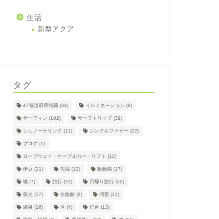
生活
新型アクア
タグ
47都道府県制覇
(34)
イルミネーション
(8)
サーフィン
(102)
サーフトリップ
(39)
シュノーケリング
(11)
シングルファザー
(22)
ブログ
(1)
ロープウェイ・ケーブルカー・リフト
(12)
伊豆
(21)
先端
(12)
動物園
(17)
城
(7)
旅行
(51)
日帰り旅行
(22)
柴犬
(17)
水族館
(9)
洞窟
(11)
温泉
(16)
滝
(4)
灯台
(13)