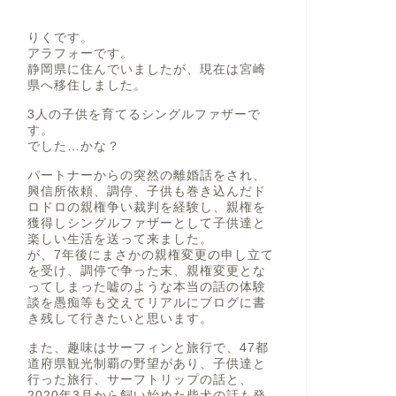
りくです。
アラフォーです。
静岡県に住んでいましたが、現在は宮崎
県へ移住しました。
3人の子供を育てるシングルファザーで
す。
でした…かな？
パートナーからの突然の離婚話をされ、
興信所依頼、調停、子供も巻き込んだド
ロドロの親権争い裁判を経験し、親権を
獲得しシングルファザーとして子供達と
楽しい生活を送って来ました。
が、7年後にまさかの親権変更の申し立て
を受け、調停で争った末、親権変更とな
ってしまった嘘のような本当の話の体験
談を愚痴等も交えてリアルにブログに書
き残して行きたいと思います。
また、趣味はサーフィンと旅行で、47都
道府県観光制覇の野望があり、子供達と
行った旅行、サーフトリップの話と、
2020年3月から飼い始めた柴犬の話も発