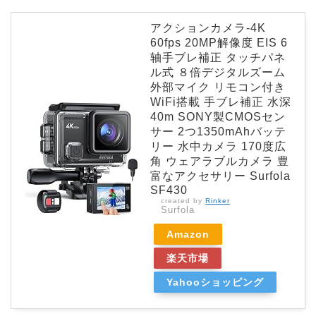
アクションカメラ-4K
60fps 20MP解像度 EIS 6
轴手ブレ補正 タッチパネ
ル式 ８倍デジタルズーム
外部マイク リモコン付き
WiFi搭載 手ブレ補正 水深
40m SONY製CMOSセン
サー 2つ1350mAhバッテ
リー 水中カメラ 170度広
角 ウェアラブルカメラ 豊
富なアクセサリー Surfola
SF430
created by
Rinker
Surfola
Amazon
楽天市場
Yahooショッピング