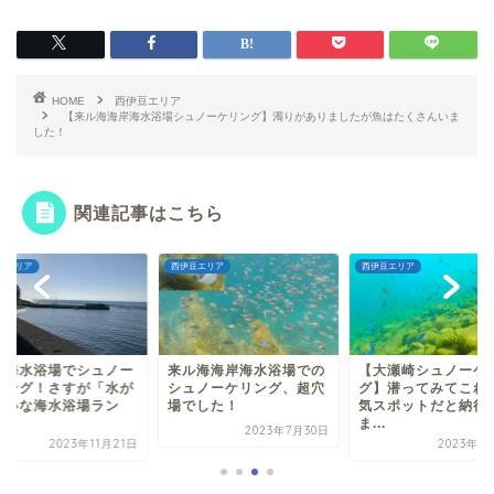
HOME
西伊豆エリア
【来ル海海岸海水浴場シュノーケリング】濁りがありましたが魚はたくさんいま
した！
関連記事はこちら
豆エリア
西伊豆エリア
西伊豆エリア
田海水浴場でシュノー
来ル海海岸海水浴場での
【大瀬崎シュノーケ
リング！さすが「水が
シュノーケリング、超穴
グ】潜ってみてこれ
れいな海水浴場ラン
場でした！
気スポットだと納得
.
ま...
2023年7月30日
2023年11月21日
2023年1