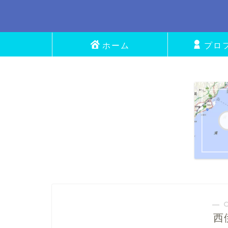
ホーム
プロ
― 
西