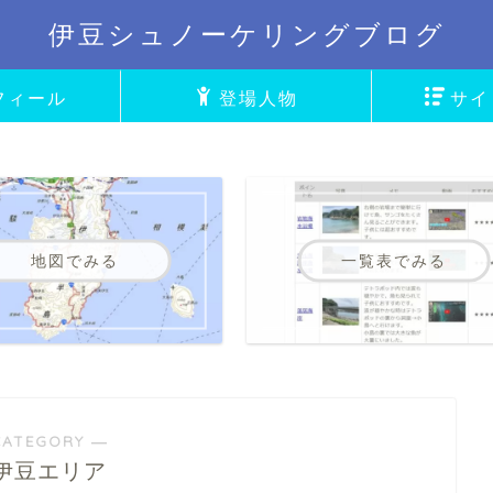
伊豆シュノーケリングブログ
フィール
登場人物
サイ
地図でみる
一覧表でみる
CATEGORY ―
伊豆エリア