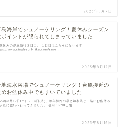
2023年9月7日
浮島海岸でシュノーケリング！夏休みシーズン
はポイントが限られてしまっていました
盆休みの伊豆旅行２日目。 １日目はこちらになります↓
tps://www.singlesurf-riku.com/snor …
2023年8月17日
岩地海水浴場でシュノーケリング！台風接近の
ためお盆休み中でもすいていました
023年8月12日(土) ～ 14日(月)、毎年恒例の母と姉家族と一緒にお盆休み
伊豆に旅行へ行ってきました。 引用：RSK山陽 …
2023年8月15日