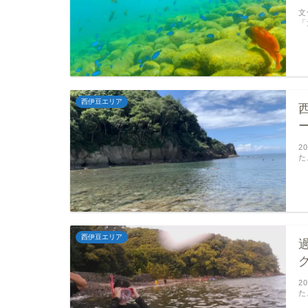
文
「
西伊豆エリア
2
た
西伊豆エリア
2
た