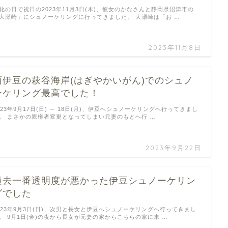
化の日で祝日の2023年11月3日(木)、彼女のかなさんと静岡県沼津市の
大瀬崎」にシュノーケリングに行ってきました。 大瀬崎は「お …
2023年11月8日
西伊豆の萩谷海岸(はぎやかいがん)でのシュノ
ーケリング最高でした！
023年9月17日(日) ～ 18日(月)、伊豆へシュノーケリングへ行ってきまし
。 まさかの親権者変更となってしまい元妻のもとへ行 …
2023年9月22日
過去一番透明度が悪かった伊豆シュノーケリン
グでした
023年9月3日(日)、次男と長女と伊豆へシュノーケリングへ行ってきまし
。 9月1日(金)の夜から長女が元妻の家からこちらの家に来 …