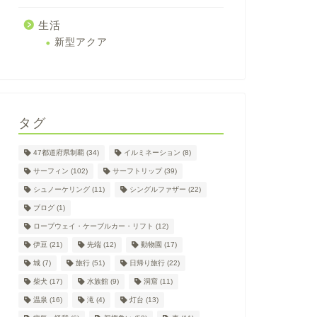
生活
新型アクア
タグ
47都道府県制覇
(34)
イルミネーション
(8)
サーフィン
(102)
サーフトリップ
(39)
シュノーケリング
(11)
シングルファザー
(22)
ブログ
(1)
ロープウェイ・ケーブルカー・リフト
(12)
伊豆
(21)
先端
(12)
動物園
(17)
城
(7)
旅行
(51)
日帰り旅行
(22)
柴犬
(17)
水族館
(9)
洞窟
(11)
温泉
(16)
滝
(4)
灯台
(13)