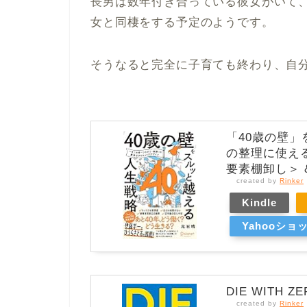
長男は数年付き合っている彼女がいて、
女と同棲をする予定のようです。
そうなると完全に子育ても終わり、自
「40歳の壁」
の整理に使える
要素棚卸し＞ 
created by
Rinker
Kindle
Yahooショ
DIE WIT
created by
Rinker