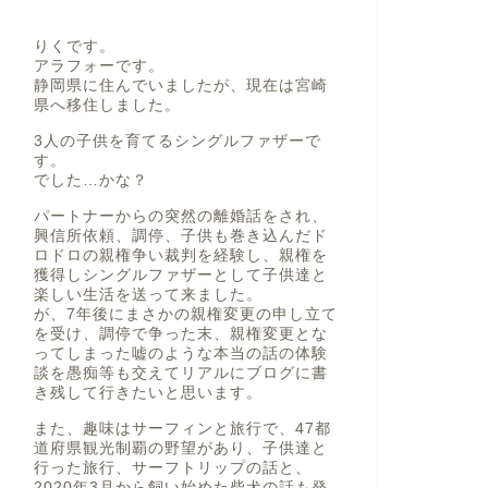
りくです。
アラフォーです。
静岡県に住んでいましたが、現在は宮崎
県へ移住しました。
3人の子供を育てるシングルファザーで
す。
でした…かな？
パートナーからの突然の離婚話をされ、
興信所依頼、調停、子供も巻き込んだド
ロドロの親権争い裁判を経験し、親権を
獲得しシングルファザーとして子供達と
楽しい生活を送って来ました。
が、7年後にまさかの親権変更の申し立て
を受け、調停で争った末、親権変更とな
ってしまった嘘のような本当の話の体験
談を愚痴等も交えてリアルにブログに書
き残して行きたいと思います。
また、趣味はサーフィンと旅行で、47都
道府県観光制覇の野望があり、子供達と
行った旅行、サーフトリップの話と、
2020年3月から飼い始めた柴犬の話も発