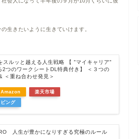
社会人になって半年後の９月か10月くらいに彼
分の生きたいように生きていけます。
をスルッと越える人生戦略 【 ”マイキャリア”
2つのワークシートDL特典付き】 ＜３つの
& ＜重ね合わせ発見＞
Amazon
楽天市場
ッピング
H ZERO 人生が豊かになりすぎる究極のルール