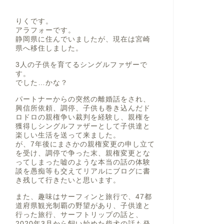
りくです。
アラフォーです。
静岡県に住んでいましたが、現在は宮崎
県へ移住しました。
3人の子供を育てるシングルファザーで
す。
でした…かな？
パートナーからの突然の離婚話をされ、
興信所依頼、調停、子供も巻き込んだド
ロドロの親権争い裁判を経験し、親権を
獲得しシングルファザーとして子供達と
楽しい生活を送って来ました。
が、7年後にまさかの親権変更の申し立て
を受け、調停で争った末、親権変更とな
ってしまった嘘のような本当の話の体験
談を愚痴等も交えてリアルにブログに書
き残して行きたいと思います。
また、趣味はサーフィンと旅行で、47都
道府県観光制覇の野望があり、子供達と
行った旅行、サーフトリップの話と、
2020年3月から飼い始めた柴犬の話も発