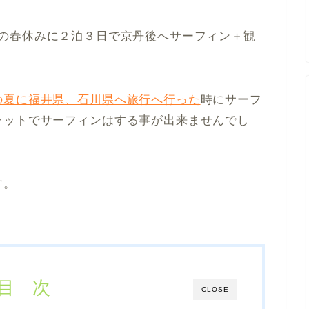
、子供達の春休みに２泊３日で京丹後へサーフィン＋観
の夏に福井県、石川県へ旅行へ行った
時にサーフ
ラットでサーフィンはする事が出来ませんでし
す。
目 次
CLOSE