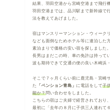
結果、羽田空港から宮崎空港まで飛行
羽田空港までは、品川駅まで新幹線で
法を教えてあげました。
宿はマンスリーマンション・ウィーク
なども面倒なためホテル等に連泊した
素泊まりで価格の安い宿を探しました
長男はまだこの時、車の免許は持って
波も期待できて交通の便の良い木崎浜
そこで７ヶ月くらい前に鹿児島・宮崎
た
「ペンション青島」
に電話をして
子
能か？
問い合わせをしました。
こちらの宿はご夫婦で経営されており
最初に「去年の８月に子供三人連れて６