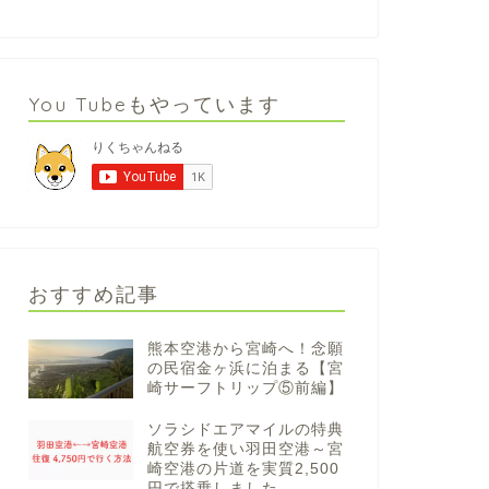
You Tubeもやっています
おすすめ記事
熊本空港から宮崎へ！念願
の民宿金ヶ浜に泊まる【宮
崎サーフトリップ⑤前編】
ソラシドエアマイルの特典
航空券を使い羽田空港～宮
崎空港の片道を実質2,500
円で搭乗しました