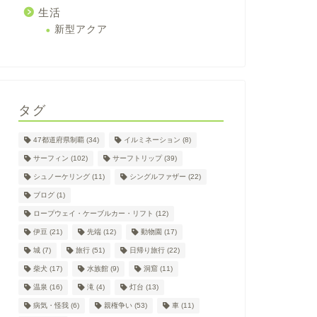
生活
新型アクア
タグ
47都道府県制覇
(34)
イルミネーション
(8)
サーフィン
(102)
サーフトリップ
(39)
シュノーケリング
(11)
シングルファザー
(22)
ブログ
(1)
ロープウェイ・ケーブルカー・リフト
(12)
伊豆
(21)
先端
(12)
動物園
(17)
城
(7)
旅行
(51)
日帰り旅行
(22)
柴犬
(17)
水族館
(9)
洞窟
(11)
温泉
(16)
滝
(4)
灯台
(13)
病気・怪我
(6)
親権争い
(53)
車
(11)